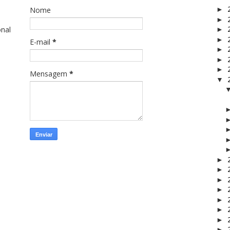
Nome
►
►
onal
►
►
E-mail
*
►
►
►
Mensagem
*
▼
►
►
►
►
►
►
►
►