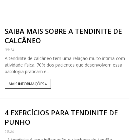
SAIBA MAIS SOBRE A TENDINITE DE
CALCÂNEO
09:14
A tendinite de calcâneo tem uma relação muito íntima com
atividade física. 70% dos pacientes que desenvolvem essa
patologia praticam e...
MAIS INFORMAÇÕES »
4 EXERCÍCIOS PARA TENDINITE DE
PUNHO
10:26
A tendinite é uma inflamação ou inchaço do tendão,