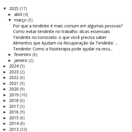
2025
(17)
▼
abril
(4)
►
março
(5)
▼
Por que a tendinite é mais comum em algumas pessoas?
Como evitar tendinite no trabalho: dicas essenciais
Tendinite no tornozelo: o que você precisa saber
Alimentos que Ajudam na Recuperação da Tendinite: ...
Tendinite: Como a fisioterapia pode ajudar na recu...
fevereiro
(6)
►
janeiro
(2)
►
2024
(5)
►
2023
(2)
►
2022
(6)
►
2021
(9)
►
2020
(9)
►
2019
(10)
►
2018
(6)
►
2017
(5)
►
2016
(9)
►
2015
(6)
►
2014
(8)
►
2013
(33)
►