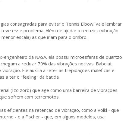
gias consagradas para evitar o Tennis Elbow. Vale lembrar
teve esse problema. Além de ajudar a reduzir a vibração
 menor escala) as que iriam para o ombro.
x-engenheiro da NASA, ela possui microesferas de quartzo
, chegam a reduzir 70% das vibrações nocivas. Babolat
ibração. Ele auxilia a reter as trepidações maléficas e
 a ter o "feeling" da batida.
rial (Izo zorb) que age como uma barreira de vibrações.
 que sofrem com terremotos.
 eficientes na retenção de vibração, como a Völkl - que
terno - e a Fischer - que, em alguns modelos, usa