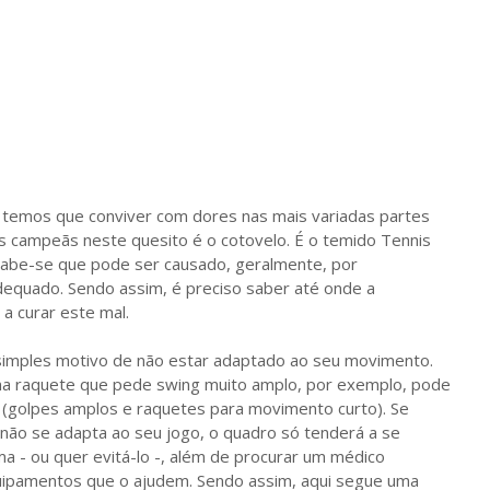
te temos que conviver com dores nas mais variadas partes
s campeãs neste quesito é o cotovelo. É o temido Tennis
abe-se que pode ser causado, geralmente, por
equado. Sendo assim, é preciso saber até onde a
 a curar este mal.
simples motivo de não estar adaptado ao seu movimento.
ma raquete que pede swing muito amplo, por exemplo, pode
 (golpes amplos e raquetes para movimento curto). Se
ão se adapta ao seu jogo, o quadro só tenderá a se
a - ou quer evitá-lo -, além de procurar um médico
quipamentos que o ajudem. Sendo assim, aqui segue uma