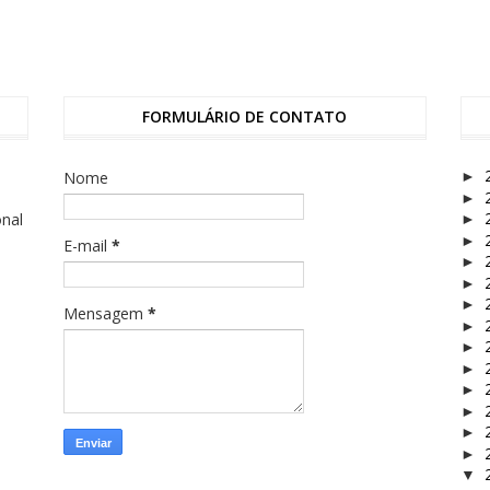
FORMULÁRIO DE CONTATO
Nome
►
►
onal
►
►
E-mail
*
►
►
►
Mensagem
*
►
►
►
►
►
►
►
▼