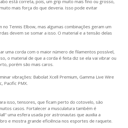
bo está correta, pois, um grip muito mais fino ou grosso,
ito mais força do que deveria. Isso pode evitar
am no Tennis Elbow, mas algumas combinações geram um
ordas devem se somar a isso. O material e a tensão delas
ar uma corda com o maior número de filamentos possível,
so, o material de que a corda é feita diz se ela vai vibrar ou
orto, porém são mais caros.
minar vibrações: Babolat Xcell Premium, Gamma Live Wire
c, Pacific PMX.
a isso, tensores, que ficam perto do cotovelo, são
muitos casos. Fortalecer a musculatura também é
all" uma esfera usada por astronautas que auxilia a
bro e mostra grande eficiência nos esportes de raquete.